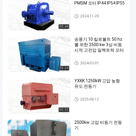
PMSM 모터 IP44 IP54 IP55
영구 자석 동기 전동기
2024-11-20
00:44
송풍기 10 킬로볼트 50 hz
를 위한 2500 kw 3상 비동
시적 고전압 일렉트릭 모터
고전압 전기 모터
2024-03-01
00:24
YXKK 1250kW 고압 농형
유도 전동기
삼상 비동기 모터
2025-08-12
00:33
2500kw 고압 비동기 전동
기