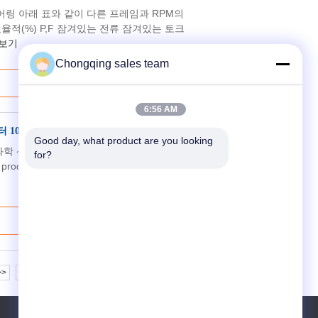
베어링 아래 표와 같이 다른 프레임과 RPM의
 효율적(%) P,F 잠겨있는 전류 잠겨있는 토크
보기
Chongqing sales team
6:56 AM
10kv 6kv
Good day, what product are you looking 
 산업 Ykk400 Ykk630 10kv 6kv
for?
t product developed by our company on ...
>>
>|