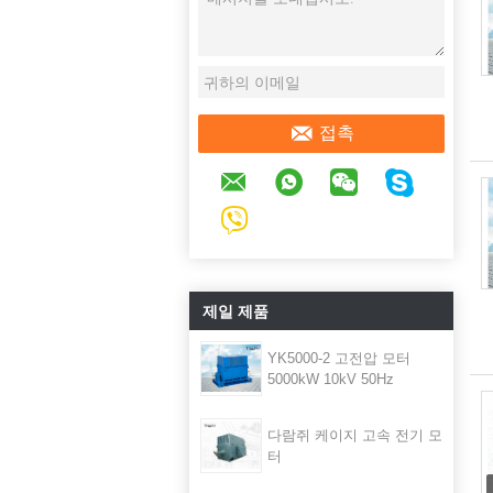
접촉
제일 제품
YK5000-2 고전압 모터
5000kW 10kV 50Hz
다람쥐 케이지 고속 전기 모
터