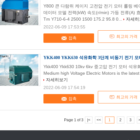
Y800 큰 다람쥐 케이지 고전압 전기 모터 롤링 
데이터 모델 전력(kW) 속도(r/min) 가등 전류(A)
Tm Y710-6-4 2500 1500 175.2 95.8 0...
자세히
2022-06-09 17:53:55
최고의 가격
접촉
YKK400 YKK630 석유화학 3단계 비동기 전기 모터 
Ykk400 Ykk630 10kv 6kv 중고압 전기 모터 석유화학
Medium high Voltage Electric Motors is the lates
자세히보기
2022-06-09 17:54:19
최고의 가격
접촉
Page 1 of 3
|<
<<
1
2
3