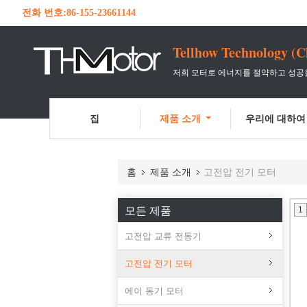
전화 번호:
86-155-23661144
Tellhow Technology (C
저희 모터로 에너지를 절약하고 성공
집
제품 소개
우리에 대하여
홈
제품 소개
고전압 전기 모터
모든 제품
1
고전압 교류 전동기
고전압 전기 모터
에이 동기 모터