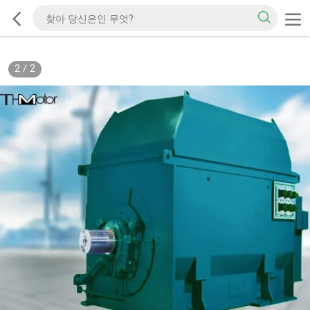
2
/
2