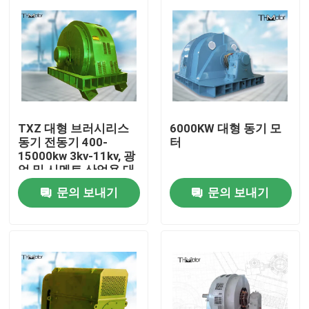
TXZ 대형 브러시리스
6000KW 대형 동기 모
동기 전동기 400-
터
15000kw 3kv-11kv, 광
업 및 시멘트 산업용 대
형 시동 토크
문의 보내기
문의 보내기
집
제품
우리에 대하여