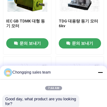
공장 여행
IEC GB TDMK 대형 동
TDG 대용량 동기 모터
기 모터
6kv
품질 관리
문의 보내기
문의 보내기
연락주세요
뉴스
Chongqing sales team
Blog
7:44 AM
인용문을 요구하세요
Good day, what product are you looking 
for?
고전압 교류 전동기
TXZ 대규모 광산 밀 3
TYPKK 15000kW PM