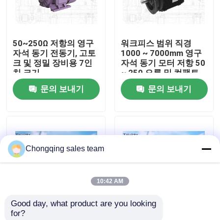
공장 여행
50~250Ω 저항의 영구
워크피스 범위 직경
자석 동기 전동기, 고토
1000 ~ 7000mm 영구
품질 관리
크 및 정밀 장비용 7인
자석 동기 모터 저항 50
치 크기
~ 250 오름 및 컴팩트
제품 크기 7인치
문의 보내기
문의 보내기
연락주세요
뉴스
Chongqing sales team
Blog
10:42 AM
인용문을 요구하세요
Good day, what product are you looking 
for?
고전압 교류 전동기
시멘트 산업에 사용되
방폭형 영구 자석 동기