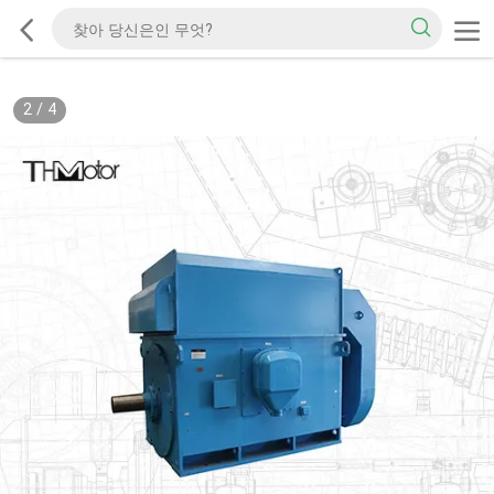
2
/
4