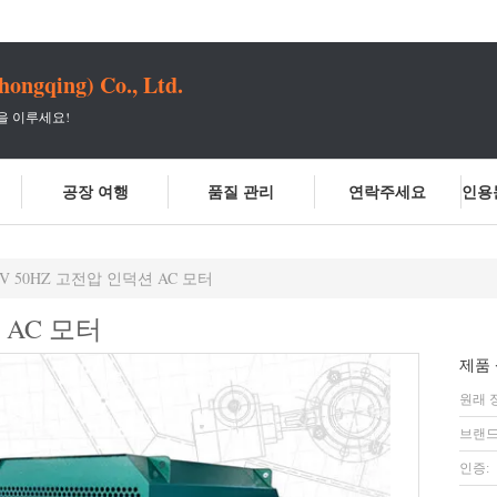
hongqing) Co., Ltd.
을 이루세요!
공장 여행
품질 관리
연락주세요
인용
KV 50HZ 고전압 인덕션 AC 모터
 AC 모터
제품 
원래 
브랜드
인증: