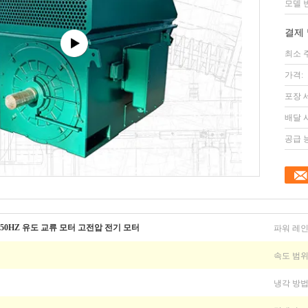
모델 
결제 
최소 
가격:
포장 
배달 
공급 
파워 레인
0KV 50HZ 유도 교류 모터 고전압 전기 모터
속도 범위
냉각 방법