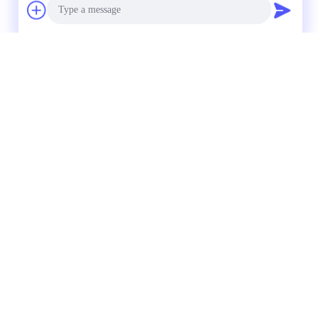
Photo
Video Call
Audio Call