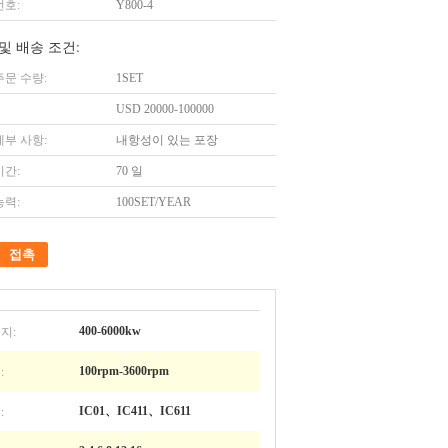
번호:
Y800-4
및 배송 조건:
주문 수량:
1SET
USD 20000-100000
세부 사항:
내항성이 있는 포장
시간:
70 일
능력:
100SET/YEAR
접촉
지:
400-6000kw
:
100rpm-3600rpm
:
IC01、IC411、IC611