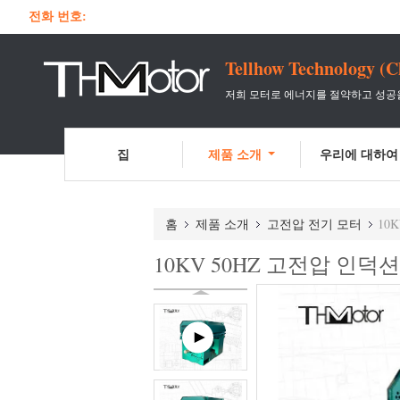
전화 번호:
Tellhow Technology (C
저희 모터로 에너지를 절약하고 성공
집
제품 소개
우리에 대하여
홈
제품 소개
고전압 전기 모터
10
10KV 50HZ 고전압 인덕션